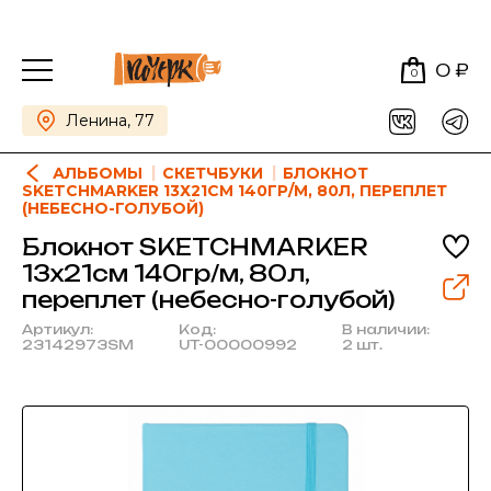
0 ₽
0
Ленина, 77
АЛЬБОМЫ
СКЕТЧБУКИ
БЛОКНОТ
SKETCHMARKER 13Х21СМ 140ГР/М, 80Л, ПЕРЕПЛЕТ
(НЕБЕСНО-ГОЛУБОЙ)
Блокнот SKETCHMARKER
13х21см 140гр/м, 80л,
переплет (небесно-голубой)
Артикул:
Код:
В наличии:
23142973SM
UT-00000992
2 шт.