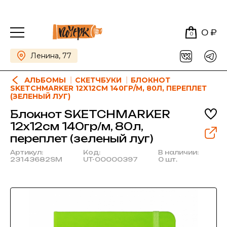
0 ₽
0
Ленина, 77
АЛЬБОМЫ
СКЕТЧБУКИ
БЛОКНОТ
SKETCHMARKER 12Х12СМ 140ГР/М, 80Л, ПЕРЕПЛЕТ
(ЗЕЛЕНЫЙ ЛУГ)
Блокнот SKETCHMARKER
12х12см 140гр/м, 80л,
переплет (зеленый луг)
Артикул:
Код:
В наличии:
23143682SM
UT-00000397
0 шт.