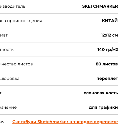
изводитель
SKETCHMARKER
ана происхождения
КИТАЙ
мат
12х12 см
тность
140 гр/м2
ичество листов
80 листов
шюровка
переплет
т
слоновая кость
начение
для графики
ия
Скетчбуки Sketchmarker в твердом переплете