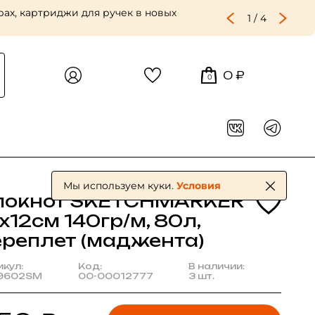
ах, картриджи для ручек в новых
1
/
4
0 ₽
0
Мы используем куки.
Условия
локнот SKETCHMARKER
х12см 140гр/м, 80л,
ереплет (маджента)
икул:
Код:
В наличии:
9602SM
00-00012777
3 шт.