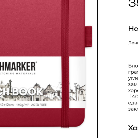
3
На
Лени
Бло
гра
угл
зам
хор
-14
едв
зак
Ха