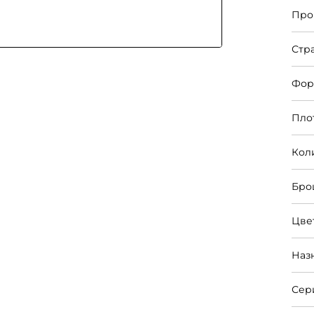
Про
Стр
Фор
Пло
Кол
Бро
Цве
Наз
Сер