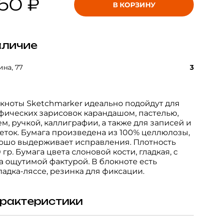
50 ₽
В КОРЗИНУ
личие
на, 77
3
кноты Sketchmarker идеально подойдут для
фических зарисовок карандашом, пастелью,
ем, ручкой, каллиграфии, а также для записей и
еток. Бумага произведена из 100% целлюлозы,
ошо выдерживает исправления. Плотность
0 гр. Бумага цвета слоновой кости, гладкая, с
а ощутимой фактурой. В блокноте есть
ладка-ляссе, резинка для фиксации.
рактеристики