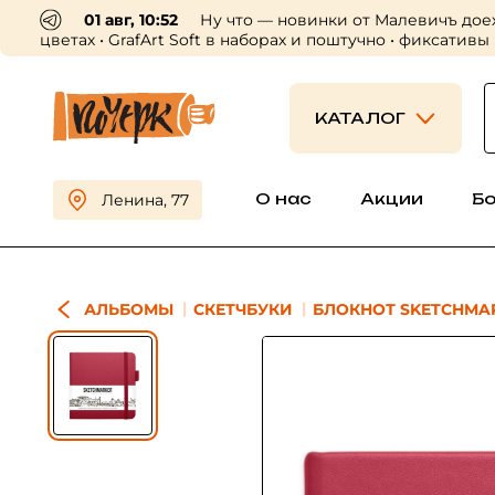
01 авг, 10:52
Ну что — новинки от Малевичъ дое
цветах • GrafArt Soft в наборах и поштучно • фиксативы
КАТАЛОГ
О нас
Акции
Б
Ленина, 77
АЛЬБОМЫ
СКЕТЧБУКИ
БЛОКНОТ SKETCHMARK