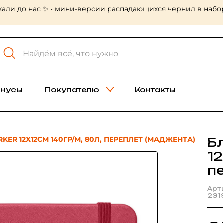
хали до нас ✨ • мини-версии распадающихся чернил в набор
онусы
Покупателю
Контакты
ER 12Х12СМ 140ГР/М, 80Л, ПЕРЕПЛЕТ (МАДЖЕНТА)
Б
12
п
Арт
231