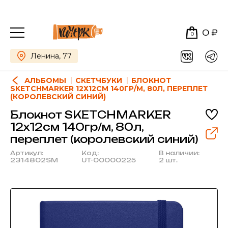
0 ₽
0
Ленина, 77
АЛЬБОМЫ
СКЕТЧБУКИ
БЛОКНОТ
SKETCHMARKER 12Х12СМ 140ГР/М, 80Л, ПЕРЕПЛЕТ
(КОРОЛЕВСКИЙ СИНИЙ)
Блокнот SKETCHMARKER
12х12см 140гр/м, 80л,
переплет (королевский синий)
Артикул:
Код:
В наличии:
2314802SM
UT-00000225
2 шт.