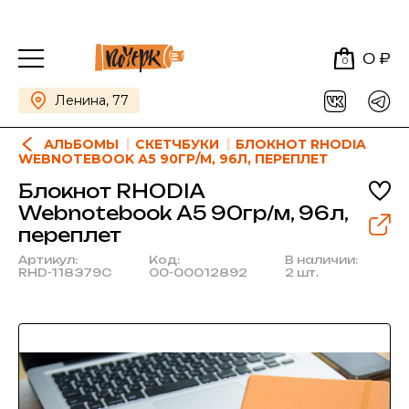
0 ₽
0
Ленина, 77
АЛЬБОМЫ
СКЕТЧБУКИ
БЛОКНОТ RHODIA
WEBNOTEBOOK А5 90ГР/М, 96Л, ПЕРЕПЛЕТ
Блокнот RHODIA
Webnotebook А5 90гр/м, 96л,
переплет
Артикул:
Код:
В наличии:
RHD-118379C
00-00012892
2 шт.