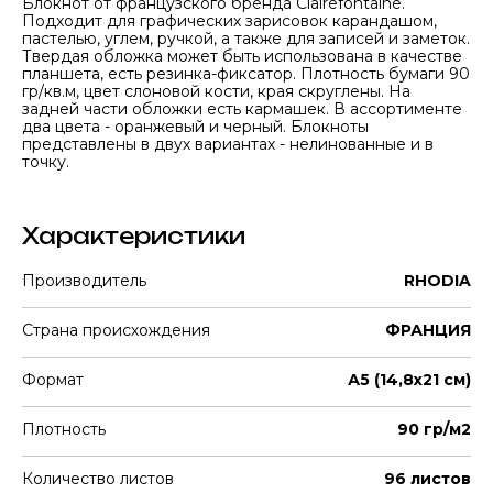
Блокнот от французского бренда Clairefontaine.
Подходит для графических зарисовок карандашом,
пастелью, углем, ручкой, а также для записей и заметок.
Твердая обложка может быть использована в качестве
планшета, есть резинка-фиксатор. Плотность бумаги 90
гр/кв.м, цвет слоновой кости, края скруглены. На
задней части обложки есть кармашек. В ассортименте
два цвета - оранжевый и черный. Блокноты
представлены в двух вариантах - нелинованные и в
точку.
Характеристики
Производитель
RHODIA
Страна происхождения
ФРАНЦИЯ
Формат
А5 (14,8х21 см)
Плотность
90 гр/м2
Количество листов
96 листов