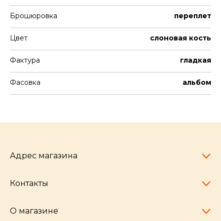
Брошюровка
переплет
Цвет
слоновая кость
Фактура
гладкая
Фасовка
альбом
Адрес магазина
Контакты
Челябинск,
пр-т Ленина, 77
10:00 - 20:00
О магазине
pocherkartshop@mail.ru
+7 (951) 792-04-35