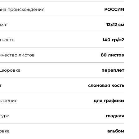
ана происхождения
РОССИЯ
мат
12х12 см
тность
140 гр/м2
ичество листов
80 листов
шюровка
переплет
т
слоновая кость
начение
для графики
тура
гладкая
овка
альбом