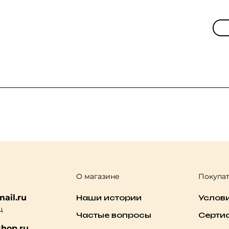
О магазине
Покупа
ail.ru
Наши истории
Услов
ц
Частые вопросы
Серти
hop.ru