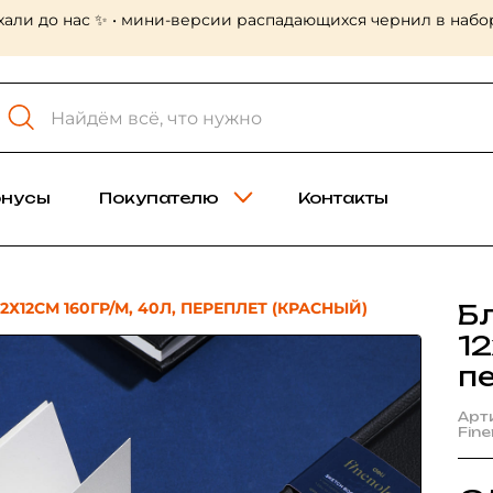
хали до нас ✨ • мини-версии распадающихся чернил в набор
онусы
Покупателю
Контакты
2Х12СМ 160ГР/М, 40Л, ПЕРЕПЛЕТ (КРАСНЫЙ)
Б
12
п
Арт
Fin