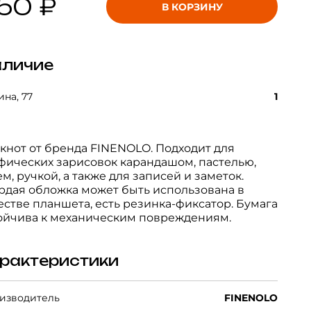
50 ₽
В КОРЗИНУ
личие
на, 77
1
кнот от бренда FINENOLO. Подходит для
фических зарисовок карандашом, пастелью,
ем, ручкой, а также для записей и заметок.
рдая обложка может быть использована в
естве планшета, есть резинка-фиксатор. Бумага
ойчива к механическим повреждениям.
рактеристики
изводитель
FINENOLO