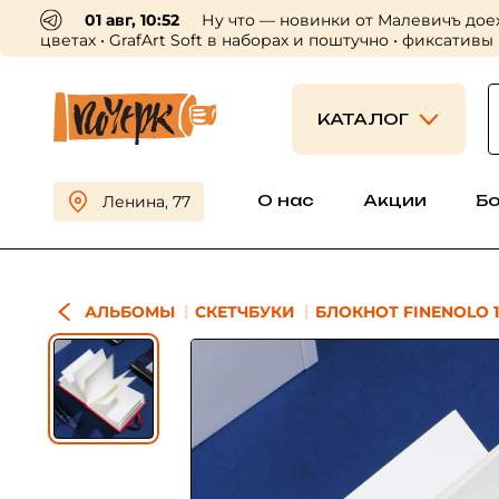
01 авг, 10:52
Ну что — новинки от Малевичъ дое
цветах • GrafArt Soft в наборах и поштучно • фиксативы
КАТАЛОГ
О нас
Акции
Б
Ленина, 77
АЛЬБОМЫ
СКЕТЧБУКИ
БЛОКНОТ FINENOLO 1