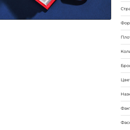
Стр
Фор
Пло
Кол
Бро
Цве
Наз
Фак
Фас