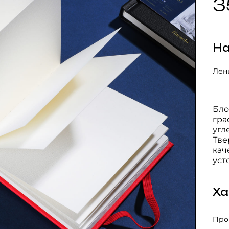
3
На
Лени
Бло
гра
угл
Тве
кач
уст
Ха
Про