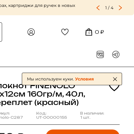
ах, картриджи для ручек в новых
1
/
4
0 ₽
0
Мы используем куки.
Условия
локнот FINENOLO
х12см 160гр/м, 40л,
ереплет (красный)
икул:
Код:
В наличии:
enolo-C287
UT-00000155
1 шт.