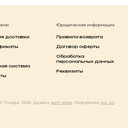
телю
Юридическая информация
ия доставки
Правила возврата
фикаты
Договор оферты
Обработка
персональных данных
ная система
Реквизиты
кты
© Почерк, 2026. Дизайн:
kptn_silver
. Разработка:
pyt_on