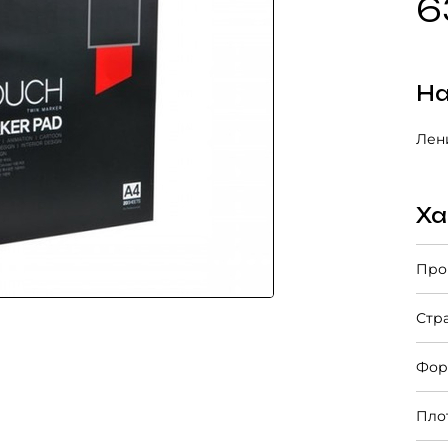
6
На
Лени
Ха
Про
Стр
Фор
Пло