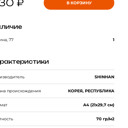
30 ₽
В КОРЗИНУ
личие
на, 77
1
рактеристики
изводитель
SHINHAN
ана происхождения
КОРЕЯ, РЕСПУБЛИКА
мат
А4 (21х29,7 см)
тность
70 гр/м2