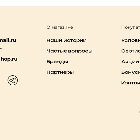
О магазине
Покупа
ail.ru
Наши истории
Услов
ц
Частые вопросы
Серти
hop.ru
Бренды
Акции
Партнёры
Бонус
Конта