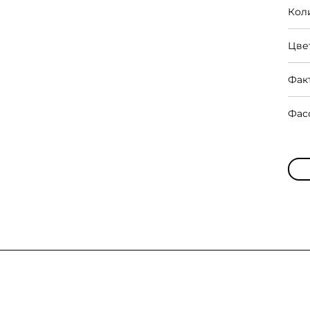
Кол
Цве
Фак
Фас