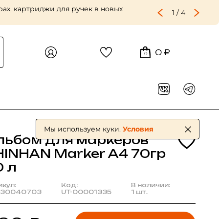
ах, картриджи для ручек в новых
1
/
4
0 ₽
0
Мы используем куки.
Условия
льбом для маркеров
HINHAN Marker А4 70гр
0 л
икул:
Код:
В наличии:
30040703
UT-00001335
1 шт.