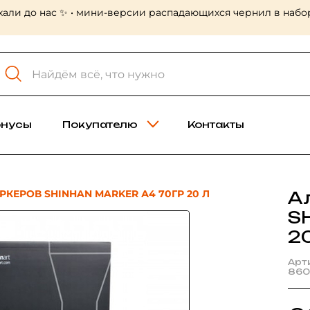
хали до нас ✨ • мини-версии распадающихся чернил в набор
онусы
Покупателю
Контакты
КЕРОВ SHINHAN MARKER А4 70ГР 20 Л
А
S
2
Арт
860