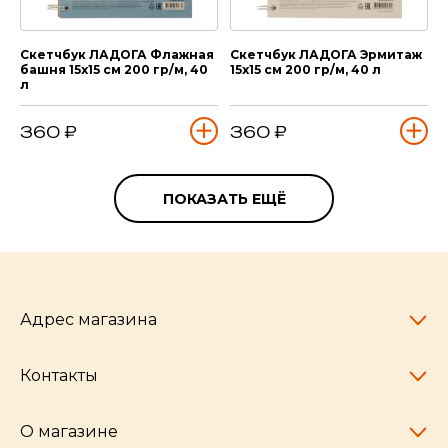
Скетчбук ЛАДОГА Флажная
Скетчбук ЛАДОГА Эрмитаж
башня 15х15 см 200 гр/м, 40
15х15 см 200 гр/м, 40 л
л
360 ₽
360 ₽
ПОКАЗАТЬ ЕЩЁ
Адрес магазина
Контакты
Челябинск,
пр-т Ленина, 77
10:00 - 20:00
О магазине
pocherkartshop@mail.ru
+7 (951) 792-04-35