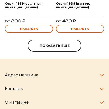
Серия 1839 (овальная,
Серия 18D9 (даггер,
имитация щетины)
имитация щетины)
от 300 ₽
от 430 ₽
ВЫБРАТЬ
ВЫБРАТЬ
ПОКАЗАТЬ ЕЩЁ
Адрес магазина
Контакты
Челябинск,
пр-т Ленина, 77
10:00 - 20:00
О магазине
pocherkartshop@mail.ru
+7 (951) 792-04-35
для юридических лиц