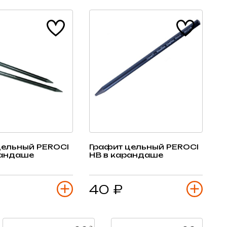
цельный PEROCI
Графит цельный PEROCI
рандаше
HB в карандаше
40 ₽