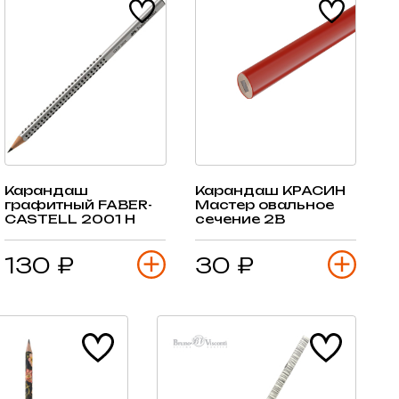
Карандаш
Карандаш КРАСИН
графитный FABER-
Мастер овальное
CASTELL 2001 H
сечение 2В
130 ₽
30 ₽