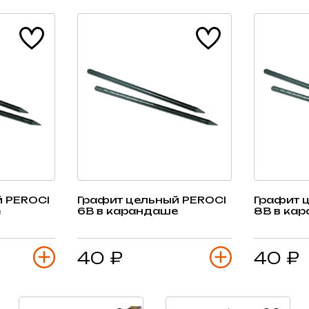
 PEROCI
Графит цельный PEROCI
Графит 
е
6B в карандаше
8B в ка
40 ₽
40 ₽