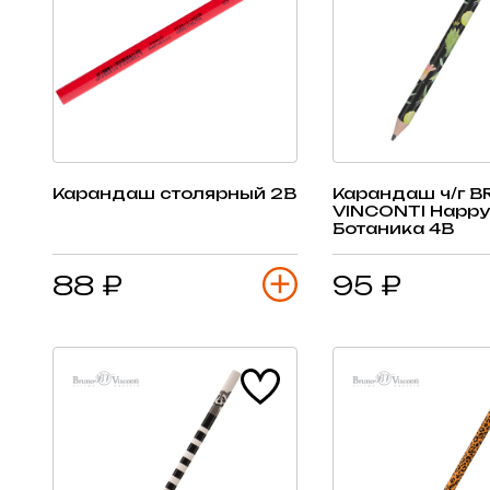
Карандаш столярный 2В
Карандаш ч/г 
VINCONTI HappyGraphix
Ботаника 4B
88 ₽
95 ₽