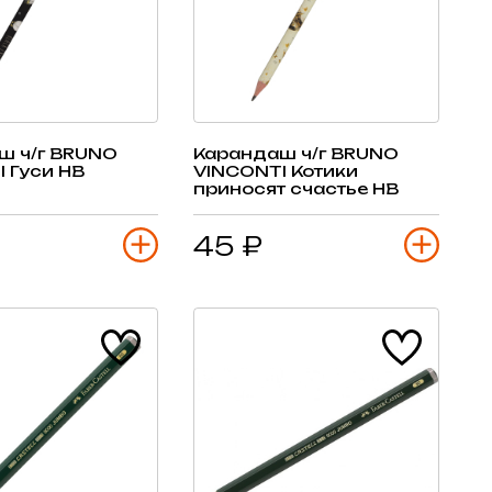
ш ч/г BRUNO
Карандаш ч/г BRUNO
 Гуси HB
VINCONTI Котики
приносят счастье HB
45 ₽