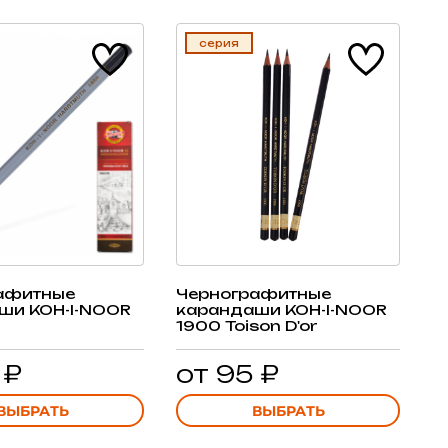
серия
афитные
Чернографитные
ши KOH-I-NOOR
карандаши KOH-I-NOOR
1900 Toison D'or
 ₽
от 95 ₽
ВЫБРАТЬ
ВЫБРАТЬ