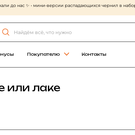
альные холсты Холст-мастер! Много больших форматов, в 
онусы
Покупателю
Контакты
 или лаке