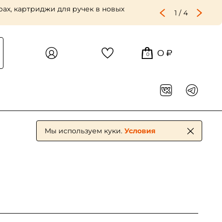
том числе лён крупного и репинского зерна —
2
/
4
0 ₽
0
Мы используем куки.
Условия