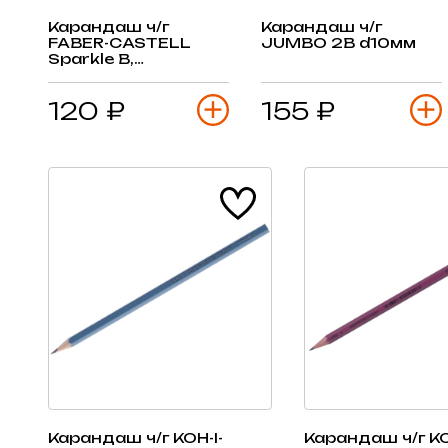
Карандаш ч/г
Карандаш ч/г
FABER-CASTELL
JUMBO 2В d10мм
Sparkle B,
трехгранный,
жемчужный
120 ₽
155 ₽
Карандаш ч/г KOH-I-
Карандаш ч/г KO