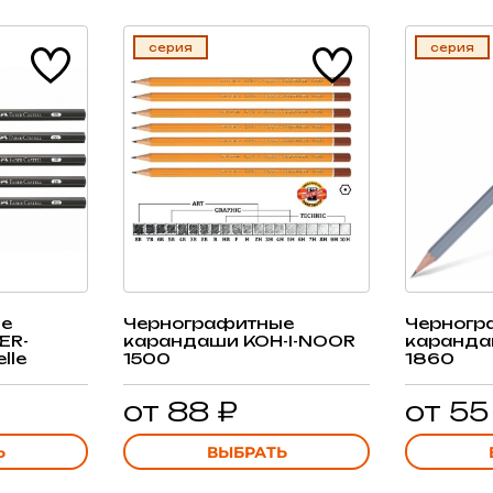
серия
серия
е
Чернографитные
Черногр
ER-
карандаши KOH-I-NOOR
каранда
lle
1500
1860
от 88 ₽
от 55
Ь
ВЫБРАТЬ