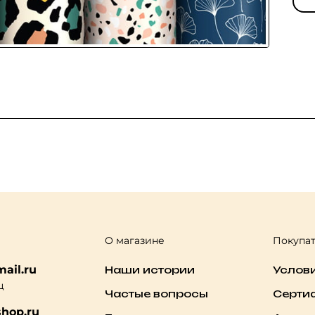
О магазине
Покупа
ail.ru
Наши истории
Услов
ц
Частые вопросы
Серти
hop.ru