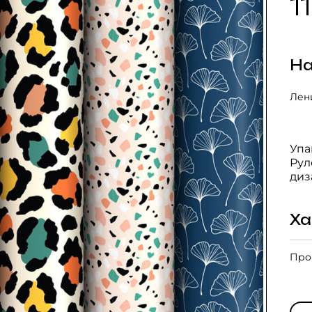
1
На
Лени
Упа
Рул
диз
Ха
Про