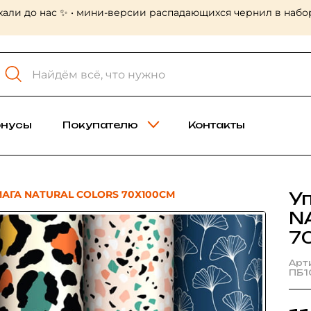
хали до нас ✨ • мини-версии распадающихся чернил в набор
онусы
Покупателю
Контакты
АГА NATURAL COLORS 70Х100СМ
У
N
7
Арт
ПБ1