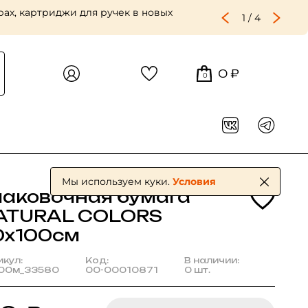
ах, картриджи для ручек в новых
1
/
4
0 ₽
0
Мы используем куки.
Условия
паковочная бумага
ATURAL COLORS
0х100см
икул:
Код:
В наличии:
00м_33580
00-00010871
0 шт.