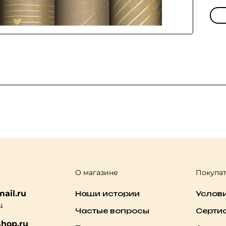
О магазине
Покупа
ail.ru
Наши истории
Услов
ц
Частые вопросы
Серти
hop.ru