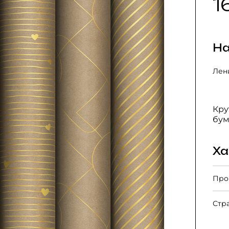
1
На
Лени
Кру
бум
Ха
Про
Стр