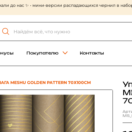
хали до нас ✨ • мини-версии распадающихся чернил в набор
онусы
Покупателю
Контакты
АГА MESHU GOLDEN PATTERN 70Х100СМ
У
M
7
Арт
MS_