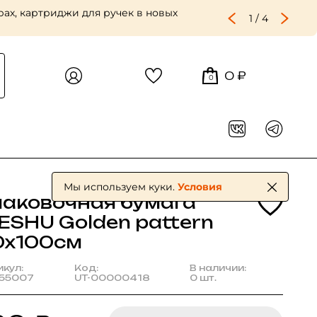
ах, картриджи для ручек в новых
1
/
4
0 ₽
0
Мы используем куки.
Условия
паковочная бумага
ESHU Golden pattern
0х100см
икул:
Код:
В наличии:
55007
UT-00000418
0 шт.