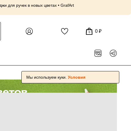
и для ручек в новых цветах • GrafArt
30 июл, 18:56
Пр
😍
0 ₽
0
Мы используем куки.
Условия