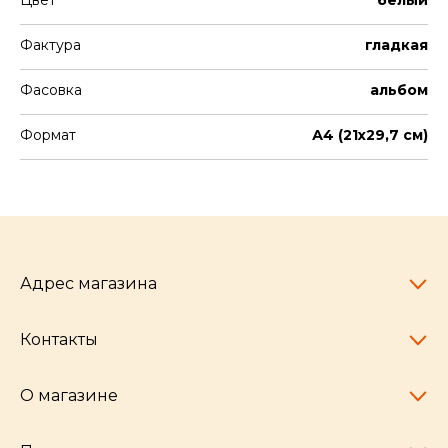
Цвет
белый
Фактура
гладкая
Фасовка
альбом
Формат
А4 (21х29,7 см)
Адрес магазина
Контакты
Челябинск,
пр-т Ленина, 77
10:00 - 20:00
О магазине
pocherkartshop@mail.ru
+7 (951) 792-04-35
для юридических лиц