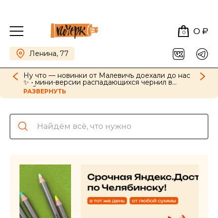
0 ₽
0
Ленина, 77
Ну что — новинки от Малевичъ доехали до нас
✨ • мини-версии распадающихся чернил в
наборах, картриджи для ручек в новых цветах •
РАЗВЕРНУТЬ
GrafArt Soft в наборах и поштучно • фиксативы