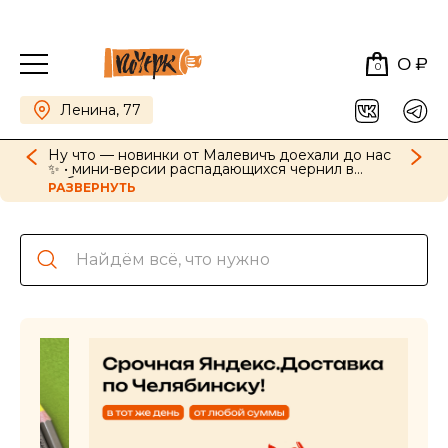
0 ₽
0
Ленина, 77
Ну что — новинки от Малевичъ доехали до нас
✨ • мини-версии распадающихся чернил в
наборах, картриджи для ручек в новых цветах •
РАЗВЕРНУТЬ
GrafArt Soft в наборах и поштучно • фиксативы