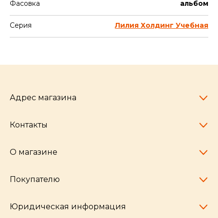
Фасовка
альбом
Серия
Лилия Холдинг Учебная
Адрес магазина
Контакты
Челябинск,
пр-т Ленина, 77
10:00 - 20:00
О магазине
pocherkartshop@mail.ru
+7 (951) 792-04-35
для юридических лиц
Покупателю
hello@pocherkartshop.ru
Наши истории
для покупателей
Частые вопросы
Юридическая информация
Условия доставки
Бренды