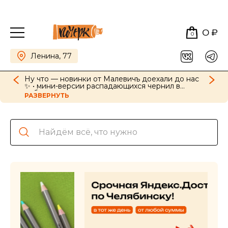
0 ₽
0
Ленина, 77
Ну что — новинки от Малевичъ доехали до нас
✨ • мини-версии распадающихся чернил в
наборах, картриджи для ручек в новых цветах •
РАЗВЕРНУТЬ
GrafArt Soft в наборах и поштучно • фиксативы