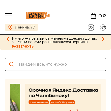
0 ₽
0
Ленина, 77
Ну что — новинки от Малевичъ доехали до нас
✨ • мини-версии распадающихся чернил в
наборах, картриджи для ручек в новых цветах •
РАЗВЕРНУТЬ
GrafArt Soft в наборах и поштучно • фиксативы