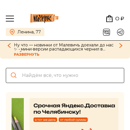
0 ₽
0
Ленина, 77
Ну что — новинки от Малевичъ доехали до нас
✨ • мини-версии распадающихся чернил в
наборах, картриджи для ручек в новых цветах •
РАЗВЕРНУТЬ
GrafArt Soft в наборах и поштучно • фиксативы