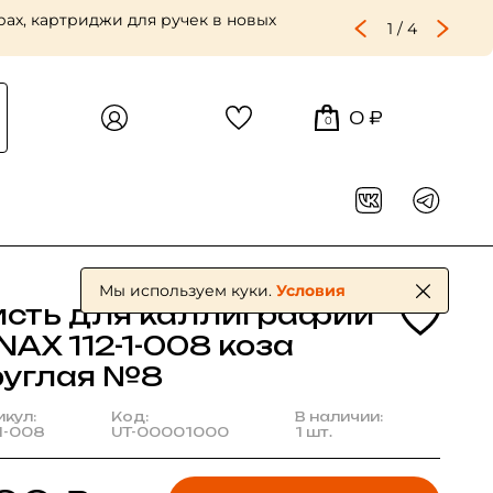
ах, картриджи для ручек в новых
1
/
4
0 ₽
0
Мы используем куки.
Условия
исть для каллиграфии
NAX 112-1-008 коза
руглая №8
икул:
Код:
В наличии:
-1-008
UT-00001000
1 шт.