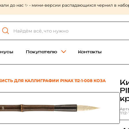
хали до нас ✨ • мини-версии распадающихся чернил в набор
онусы
Покупателю
Контакты
КИСТЬ ДЛЯ КАЛЛИГРАФИИ PINAX 112-1-008 КОЗА
К
PI
к
Арт
112