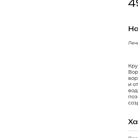
4
На
Лени
Кру
Вор
вор
и о
вод
поз
соз
Ха