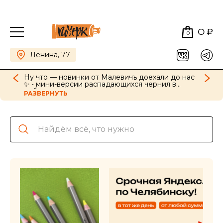
0 ₽
0
Ленина, 77
Ну что — новинки от Малевичъ доехали до нас
✨ • мини-версии распадающихся чернил в
наборах, картриджи для ручек в новых цветах •
РАЗВЕРНУТЬ
GrafArt Soft в наборах и поштучно • фиксативы