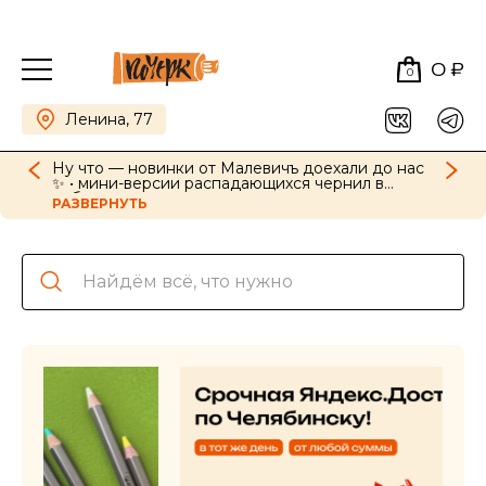
0 ₽
0
Ленина, 77
Ну что — новинки от Малевичъ доехали до нас
✨ • мини-версии распадающихся чернил в
наборах, картриджи для ручек в новых цветах •
РАЗВЕРНУТЬ
GrafArt Soft в наборах и поштучно • фиксативы