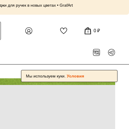
и для ручек в новых цветах • GrafArt
30 июл, 18:56
Пр
😍
0 ₽
0
Мы используем куки.
Условия