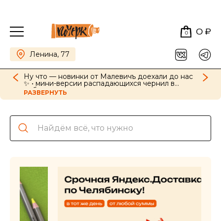
0 ₽
0
Ленина, 77
Ну что — новинки от Малевичъ доехали до нас
✨ • мини-версии распадающихся чернил в
наборах, картриджи для ручек в новых цветах •
РАЗВЕРНУТЬ
GrafArt Soft в наборах и поштучно • фиксативы