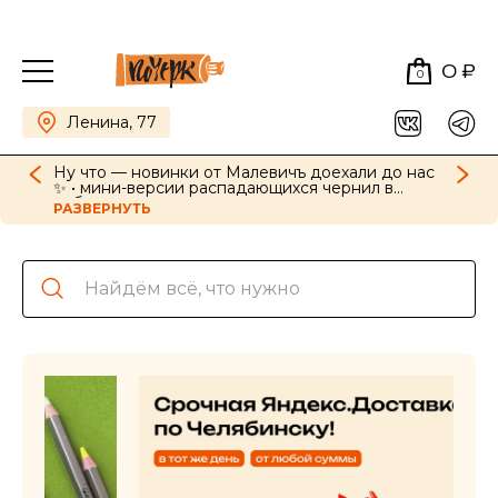
0 ₽
0
Ленина, 77
Ну что — новинки от Малевичъ доехали до нас
✨ • мини-версии распадающихся чернил в
наборах, картриджи для ручек в новых цветах •
РАЗВЕРНУТЬ
GrafArt Soft в наборах и поштучно • фиксативы